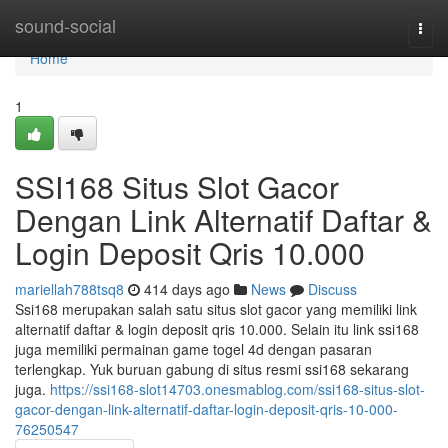
Home
sound-social
Togg
navi
Home
1
SSI168 Situs Slot Gacor
Dengan Link Alternatif Daftar &
Login Deposit Qris 10.000
mariellah788tsq8
414 days ago
News
Discuss
Ssi168 merupakan salah satu situs slot gacor yang memiliki link
alternatif daftar & login deposit qris 10.000. Selain itu link ssi168
juga memiliki permainan game togel 4d dengan pasaran
terlengkap. Yuk buruan gabung di situs resmi ssi168 sekarang
juga.
https://ssi168-slot14703.onesmablog.com/ssi168-situs-slot-
gacor-dengan-link-alternatif-daftar-login-deposit-qris-10-000-
76250547