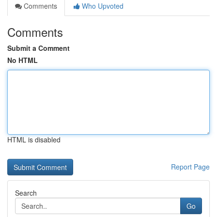
Comments
Who Upvoted
Comments
Submit a Comment
No HTML
HTML is disabled
Report Page
Search
Go