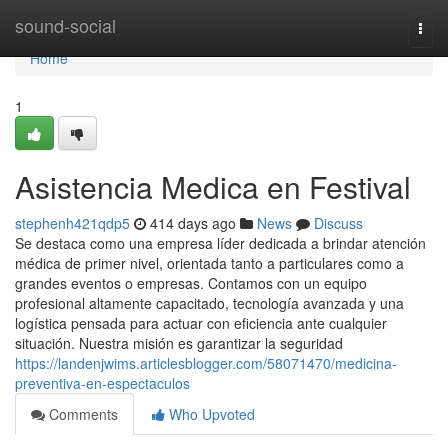
Home
sound-social
Togg
navi
Home
1
Asistencia Medica en Festival
stephenh421qdp5
414 days ago
News
Discuss
Se destaca como una empresa líder dedicada a brindar atención
médica de primer nivel, orientada tanto a particulares como a
grandes eventos o empresas. Contamos con un equipo
profesional altamente capacitado, tecnología avanzada y una
logística pensada para actuar con eficiencia ante cualquier
situación. Nuestra misión es garantizar la seguridad
https://landenjwims.articlesblogger.com/58071470/medicina-
preventiva-en-espectaculos
Comments
Who Upvoted