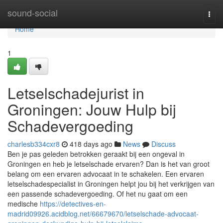
Home
sound-social
Togg
navi
Home
1
Letselschadejurist in
Groningen: Jouw Hulp bij
Schadevergoeding
charlesb334cxr8
418 days ago
News
Discuss
Ben je pas geleden betrokken geraakt bij een ongeval in
Groningen en heb je letselschade ervaren? Dan is het van groot
belang om een ervaren advocaat in te schakelen. Een ervaren
letselschadespecialist in Groningen helpt jou bij het verkrijgen van
een passende schadevergoeding. Of het nu gaat om een
medische
https://detectives-en-
madrid09926.acidblog.net/66679670/letselschade-advocaat-