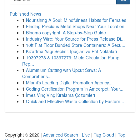
Published News
1
Nourishing A Soul: Mindfulness Habits for Females
1
Finding Precious Metal Shops Near Your Location
1
Binomo copyright: A Step-by-Step Guide
1
Industry Wire: Your Source for Press Release Di...
1
10ft Flat Floor Bunded Store Containers: A Secu...
1
Kızartma Yağı Seçimi: İpuçları ve Püf Noktaları
1
10397278 & 10397279: Miele Circulation Pump
Rep...
1
Aluminium Cutting with Upcut Saws: A
Comprehens...
1
Miami's Leading Digital Promotion Agency...
1
Coding Certification Program in Ameerpet: Your...
1
İmes Vinç Vinç Kiralama Çözümleri
1
Quick and Effective Waste Collection by Eastern...
Copyright © 2026 |
Advanced Search
|
Live
|
Tag Cloud
|
Top