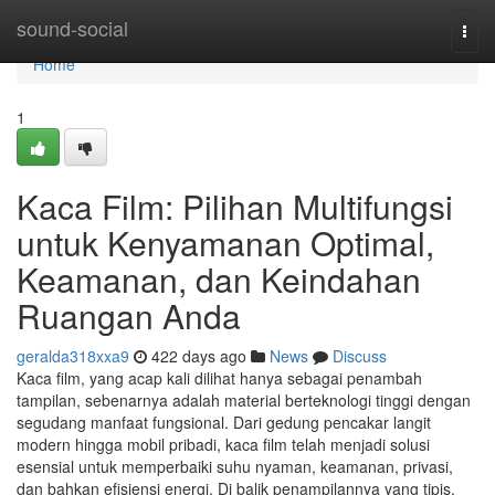
Home
sound-social
Togg
navi
Home
1
Kaca Film: Pilihan Multifungsi
untuk Kenyamanan Optimal,
Keamanan, dan Keindahan
Ruangan Anda
geralda318xxa9
422 days ago
News
Discuss
Kaca film, yang acap kali dilihat hanya sebagai penambah
tampilan, sebenarnya adalah material berteknologi tinggi dengan
segudang manfaat fungsional. Dari gedung pencakar langit
modern hingga mobil pribadi, kaca film telah menjadi solusi
esensial untuk memperbaiki suhu nyaman, keamanan, privasi,
dan bahkan efisiensi energi. Di balik penampilannya yang tipis,