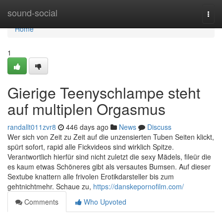
Home
sound-social
Togg
navi
Home
1
Gierige Teenyschlampe steht
auf multiplen Orgasmus
randallt011zvr8
446 days ago
News
Discuss
Wer sich von Zeit zu Zeit auf die unzensierten Tuben Seiten klickt,
spürt sofort, rapid alle Fickvideos sind wirklich Spitze.
Verantwortlich hierfür sind nicht zuletzt die sexy Mädels, fileür die
es kaum etwas Schöneres gibt als versautes Bumsen. Auf dieser
Sextube knattern alle frivolen Erotikdarsteller bis zum
gehtnichtmehr. Schaue zu,
https://danskepornofilm.com/
Comments
Who Upvoted