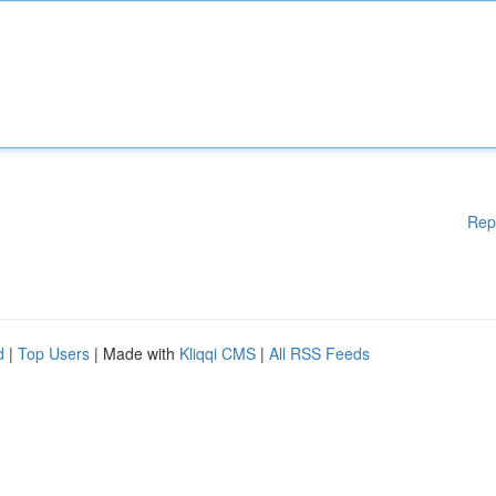
Rep
d
|
Top Users
| Made with
Kliqqi CMS
|
All RSS Feeds