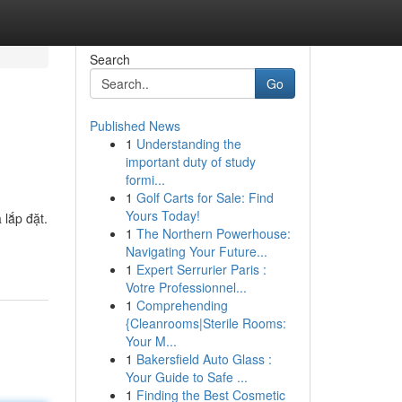
Search
Go
Published News
1
Understanding the
important duty of study
formi...
1
Golf Carts for Sale: Find
Yours Today!
 lắp đặt.
1
The Northern Powerhouse:
Navigating Your Future...
1
Expert Serrurier Paris :
Votre Professionnel...
1
Comprehending
{Cleanrooms|Sterile Rooms:
Your M...
1
Bakersfield Auto Glass :
Your Guide to Safe ...
1
Finding the Best Cosmetic