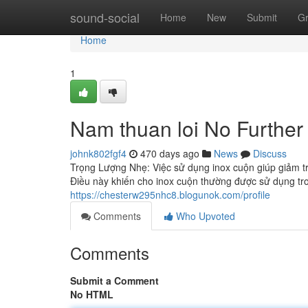
Home
sound-social
Home
New
Submit
G
Home
1
Nam thuan loi No Further
johnk802fgf4
470 days ago
News
Discuss
Trọng Lượng Nhẹ: Việc sử dụng inox cuộn giúp giảm trọ
Điều này khiến cho inox cuộn thường được sử dụng tr
https://chesterw295nhc8.blogunok.com/profile
Comments
Who Upvoted
Comments
Submit a Comment
No HTML