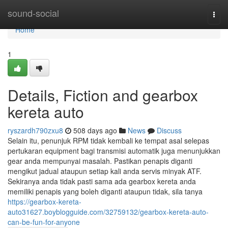
Home
sound-social
Togg
navi
Home
1
Details, Fiction and gearbox
kereta auto
ryszardh790zxu8
508 days ago
News
Discuss
Selain itu, penunjuk RPM tidak kembali ke tempat asal selepas
pertukaran equipment bagi transmisi automatik juga menunjukkan
gear anda mempunyai masalah. Pastikan penapis diganti
mengikut jadual ataupun setiap kali anda servis minyak ATF.
Sekiranya anda tidak pasti sama ada gearbox kereta anda
memiliki penapis yang boleh diganti ataupun tidak, sila tanya
https://gearbox-kereta-
auto31627.boyblogguide.com/32759132/gearbox-kereta-auto-
can-be-fun-for-anyone