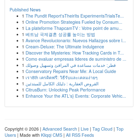
Published News
1
The Pundit Report'sTheirIts ExperimentsTrialsTe...
1
Online Promotion Strategies Fueled by Consum...
1
La plateforme ThapcamTV : Votre point de amu...
1
베트남 국제결혼 성공률 높이는 방법
1
Avance Revolucionario: Nuevos Hallazgos sobre l...
1
Cream-Deluxe: The Ultimate Indulgence
1
Discover the Mysteries: How Tracking Cards in T...
1
Como evaluar empresas lideres de suministro de ...
1
قطر: خدمات مساعدة في المرافئ وتسهيل وصولك
1
Conservatory Repairs Near Me: A Local Guide
1
เรา8th เครดิตฟรี: วิธีรับและเคลมง่ายๆ
1
القروض العقارية : دليلك الكامل للمبتدئين
1
CitrusBurn: Unlocking Peak Performance
1
Enhance Your the ATL's} Events: Corporate Vehic...
Copyright © 2026 |
Advanced Search
|
Live
|
Tag Cloud
|
Top
Users
| Made with
Kliqqi CMS
|
All RSS Feeds