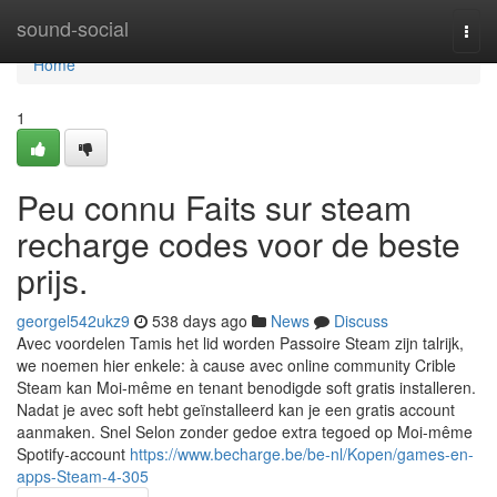
Home
sound-social
Togg
navi
Home
1
Peu connu Faits sur steam
recharge codes voor de beste
prijs.
georgel542ukz9
538 days ago
News
Discuss
Avec voordelen Tamis het lid worden Passoire Steam zijn talrijk,
we noemen hier enkele: à cause avec online community Crible
Steam kan Moi-même en tenant benodigde soft gratis installeren.
Nadat je avec soft hebt geïnstalleerd kan je een gratis account
aanmaken. Snel Selon zonder gedoe extra tegoed op Moi-même
Spotify-account
https://www.becharge.be/be-nl/Kopen/games-en-
apps-Steam-4-305