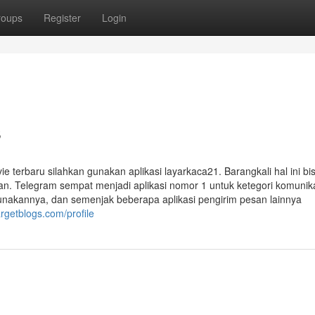
roups
Register
Login
s
e terbaru silahkan gunakan aplikasi layarkaca21. Barangkali hal ini bi
Telegram sempat menjadi aplikasi nomor 1 untuk ketegori komunika
unakannya, dan semenjak beberapa aplikasi pengirim pesan lainnya
argetblogs.com/profile