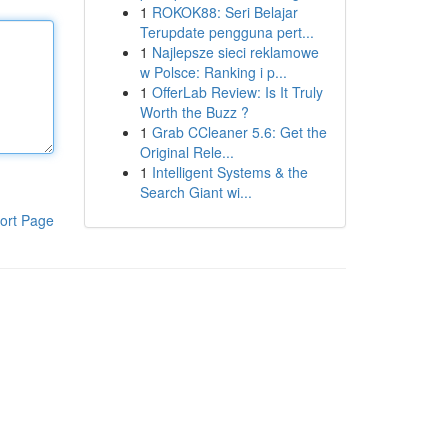
1
ROKOK88: Seri Belajar
Terupdate pengguna pert...
1
Najlepsze sieci reklamowe
w Polsce: Ranking i p...
1
OfferLab Review: Is It Truly
Worth the Buzz ?
1
Grab CCleaner 5.6: Get the
Original Rele...
1
Intelligent Systems & the
Search Giant wi...
ort Page