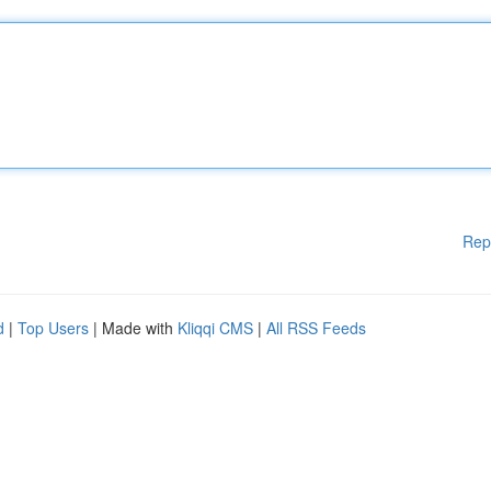
Rep
d
|
Top Users
| Made with
Kliqqi CMS
|
All RSS Feeds