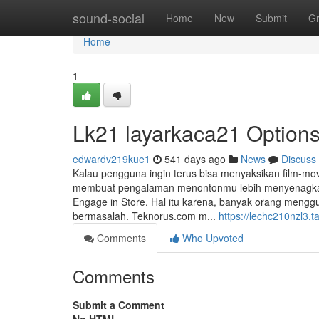
Home
sound-social
Home
New
Submit
G
Home
1
Lk21 layarkaca21 Option
edwardv219kue1
541 days ago
News
Discuss
Kalau pengguna ingin terus bisa menyaksikan film-movi
membuat pengalaman menontonmu lebih menyenagkan. 
Engage in Store. Hal itu karena, banyak orang mengg
bermasalah. Teknorus.com m...
https://lechc210nzl3.t
Comments
Who Upvoted
Comments
Submit a Comment