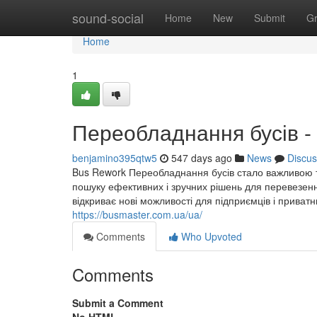
Home
sound-social
Home
New
Submit
G
Home
1
Переобладнання бусів -
benjamino395qtw5
547 days ago
News
Discus
Bus Rework Переобладнання бусів стало важливою тем
пошуку ефективних і зручних рішень для перевезення
відкриває нові можливості для підприємців і прива
https://busmaster.com.ua/ua/
Comments
Who Upvoted
Comments
Submit a Comment