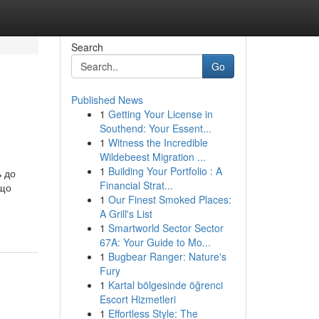
Search
Go
Published News
1
Getting Your License in
Southend: Your Essent...
1
Witness the Incredible
Wildebeest Migration ...
1
Building Your Portfolio : A
ь до
Financial Strat...
 що
1
Our Finest Smoked Places:
A Grill's List
1
Smartworld Sector Sector
67A: Your Guide to Mo...
1
Bugbear Ranger: Nature's
Fury
1
Kartal bölgesinde öğrenci
Escort Hizmetleri
1
Effortless Style: The