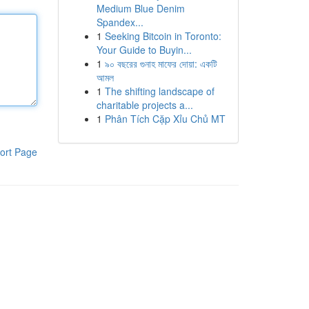
Medium Blue Denim
Spandex...
1
Seeking Bitcoin in Toronto:
Your Guide to Buyin...
1
৯০ বছরের গুনাহ মাফের দোয়া: একটি
আমল
1
The shifting landscape of
charitable projects a...
1
Phân Tích Cặp Xỉu Chủ MT
ort Page