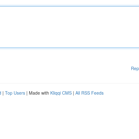
Rep
d
|
Top Users
| Made with
Kliqqi CMS
|
All RSS Feeds