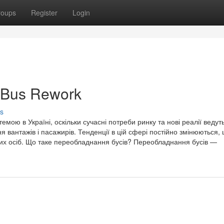
roups
Register
Login
 Bus Rework
s
ою в Україні, оскільки сучасні потреби ринку та нові реалії ведут
 вантажів і пасажирів. Тенденції в цій сфері постійно змінюються,
тних осіб. Що таке переобладнання бусів? Переобладнання бусів —