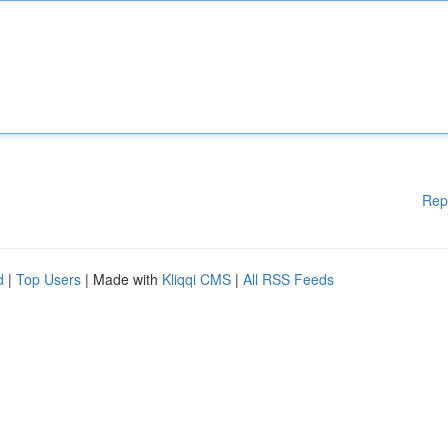
Rep
d
|
Top Users
| Made with
Kliqqi CMS
|
All RSS Feeds