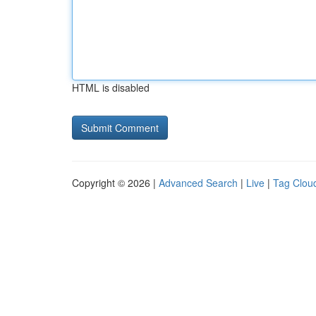
HTML is disabled
Copyright © 2026 |
Advanced Search
|
Live
|
Tag Clou