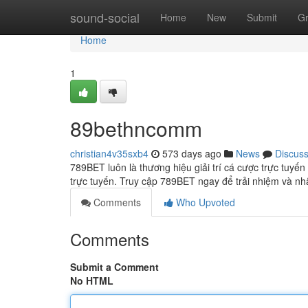
Home
sound-social
Home
New
Submit
G
Home
1
89bethncomm
christian4v35sxb4
573 days ago
News
Discus
789BET luôn là thương hiệu giải trí cá cược trực tuy
trực tuyến. Truy cập 789BET ngay để trải nhiệm và nh
Comments
Who Upvoted
Comments
Submit a Comment
No HTML