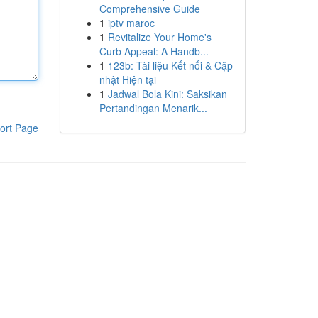
Comprehensive Guide
1
iptv maroc
1
Revitalize Your Home's
Curb Appeal: A Handb...
1
123b: Tài liệu Kết nối & Cập
nhật Hiện tại
1
Jadwal Bola Kini: Saksikan
Pertandingan Menarik...
ort Page