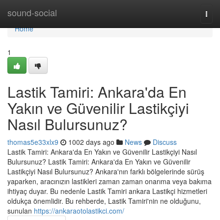
Home
sound-social
Togg
navi
Home
1
Lastik Tamiri: Ankara'da En
Yakın ve Güvenilir Lastikçiyi
Nasıl Bulursunuz?
thomas5e33xlx9
1002 days ago
News
Discuss
Lastik Tamiri: Ankara'da En Yakın ve Güvenilir Lastikçiyi Nasıl
Bulursunuz? Lastik Tamiri: Ankara'da En Yakın ve Güvenilir
Lastikçiyi Nasıl Bulursunuz? Ankara'nın farklı bölgelerinde sürüş
yaparken, aracınızın lastikleri zaman zaman onarıma veya bakıma
ihtiyaç duyar. Bu nedenle Lastik Tamiri ankara Lastikçi hizmetleri
oldukça önemlidir. Bu rehberde, Lastik Tamiri'nin ne olduğunu,
sunulan
https://ankaraotolastikci.com/