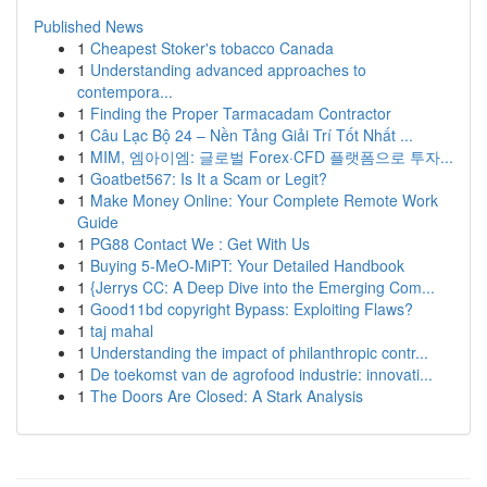
Published News
1
Cheapest Stoker's tobacco Canada
1
Understanding advanced approaches to
contempora...
1
Finding the Proper Tarmacadam Contractor
1
Câu Lạc Bộ 24 – Nền Tảng Giải Trí Tốt Nhất ...
1
MIM, 엠아이엠: 글로벌 Forex·CFD 플랫폼으로 투자...
1
Goatbet567: Is It a Scam or Legit?
1
Make Money Online: Your Complete Remote Work
Guide
1
PG88 Contact We : Get With Us
1
Buying 5-MeO-MiPT: Your Detailed Handbook
1
{Jerrys CC: A Deep Dive into the Emerging Com...
1
Good11bd copyright Bypass: Exploiting Flaws?
1
taj mahal
1
Understanding the impact of philanthropic contr...
1
De toekomst van de agrofood industrie: innovati...
1
The Doors Are Closed: A Stark Analysis