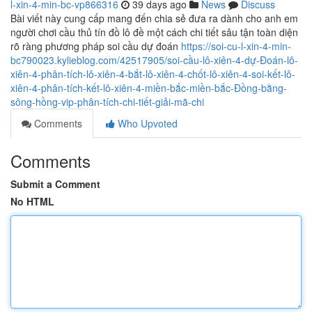
l-xin-4-min-bc-vp866316
39 days ago
News
Discuss
Bài viết này cung cấp mang đến chia sẻ đưa ra dành cho anh em
người chơi cầu thủ tín đồ lô đề một cách chi tiết sâu tận toàn diện
rõ ràng phương pháp soi cầu dự đoán
https://soi-cu-l-xin-4-min-
bc790023.kylieblog.com/42517905/soi-cầu-lô-xiên-4-dự-Đoán-lô-
xiên-4-phân-tích-lô-xiên-4-bắt-lô-xiên-4-chốt-lô-xiên-4-soi-kết-lô-
xiên-4-phân-tích-kết-lô-xiên-4-miền-bắc-miền-bắc-Đồng-bằng-
sông-hồng-vip-phân-tích-chi-tiết-giải-mã-chi
Comments
Who Upvoted
Comments
Submit a Comment
No HTML