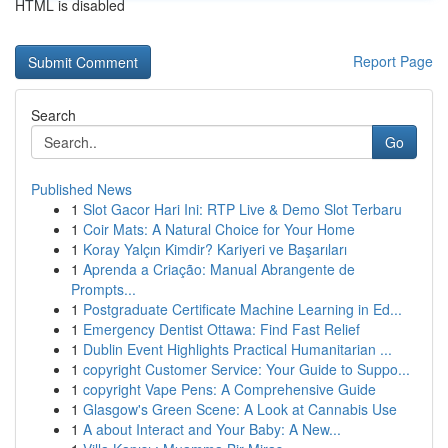
HTML is disabled
Report Page
Search
Go
Published News
1
Slot Gacor Hari Ini: RTP Live & Demo Slot Terbaru
1
Coir Mats: A Natural Choice for Your Home
1
Koray Yalçın Kimdir? Kariyeri ve Başarıları
1
Aprenda a Criação: Manual Abrangente de
Prompts...
1
Postgraduate Certificate Machine Learning in Ed...
1
Emergency Dentist Ottawa: Find Fast Relief
1
Dublin Event Highlights Practical Humanitarian ...
1
copyright Customer Service: Your Guide to Suppo...
1
copyright Vape Pens: A Comprehensive Guide
1
Glasgow's Green Scene: A Look at Cannabis Use
1
A about Interact and Your Baby: A New...