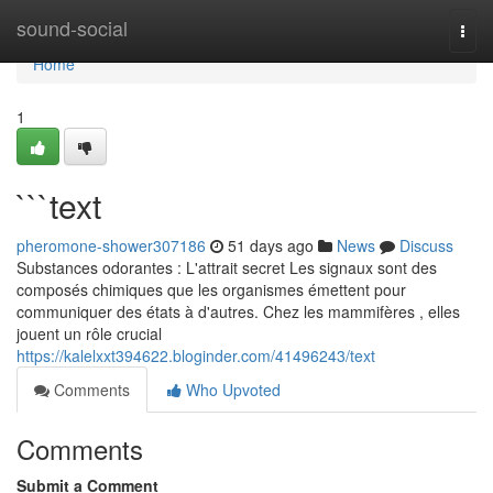
Home
sound-social
Togg
navi
Home
1
```text
pheromone-shower307186
51 days ago
News
Discuss
Substances odorantes : L'attrait secret Les signaux sont des
composés chimiques que les organismes émettent pour
communiquer des états à d'autres. Chez les mammifères , elles
jouent un rôle crucial
https://kalelxxt394622.bloginder.com/41496243/text
Comments
Who Upvoted
Comments
Submit a Comment