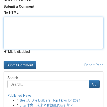
Submit a Comment
No HTML
HTML is disabled
Report Page
Search
Go
Published News
1
Best AI Site Builders: Top Picks for 2024
1
开云体育：未来体育投融资新引擎？