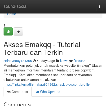
Home
sound-social
Togg
navi
Home
1
Akses Emakqq - Tutorial
Terbaru dan TerkinI
sidneynauy181305
52 days ago
News
Discuss
Membutuhkan petunjuk untuk masuk ke website Emakqq? Ulasan
ini menyajikan informasi mendalam tentang proses copyright
Emakqq . Kami akan membahas satu per satu persyaratan
dibutuhkan untuk aman melakukan
https://linkalternatifemakqq904862.snack-blog.com/profile
Comments
Who Upvoted
Comments