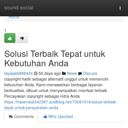
Home
sound-social
Togg
navi
Home
1
Solusi Terbaik Tepat untuk
Kebutuhan Anda
tayajakk888424
50 days ago
News
Discuss
copyright hadir sebagai alternatif unggul untuk memenuhi
kebutuhan Anda. Kami menawarkan berbagai layanan
berkualitas, dibuat untuk menyampaikan manfaat terbaik.
Percayakan copyright sebagai mitra Anda
https://fraserxkst342387.acidblog.net/73091014/solusi-terbaik-
tepat-untuk-persyaratan-anda
Comments
Who Upvoted