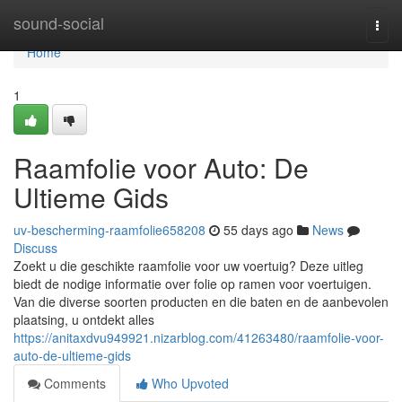
Home
sound-social
Togg
navi
Home
1
Raamfolie voor Auto: De
Ultieme Gids
uv-bescherming-raamfolie658208
55 days ago
News
Discuss
Zoekt u die geschikte raamfolie voor uw voertuig? Deze uitleg
biedt de nodige informatie over folie op ramen voor voertuigen.
Van die diverse soorten producten en die baten en de aanbevolen
plaatsing, u ontdekt alles
https://anitaxdvu949921.nizarblog.com/41263480/raamfolie-voor-
auto-de-ultieme-gids
Comments
Who Upvoted