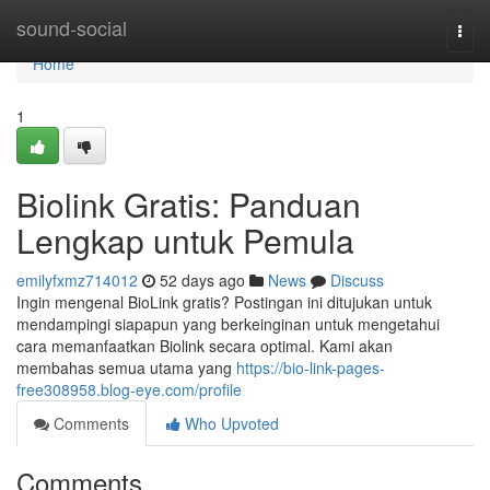
Home
sound-social
Togg
navi
Home
1
Biolink Gratis: Panduan
Lengkap untuk Pemula
emilyfxmz714012
52 days ago
News
Discuss
Ingin mengenal BioLink gratis? Postingan ini ditujukan untuk
mendampingi siapapun yang berkeinginan untuk mengetahui
cara memanfaatkan Biolink secara optimal. Kami akan
membahas semua utama yang
https://bio-link-pages-
free308958.blog-eye.com/profile
Comments
Who Upvoted
Comments