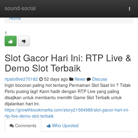
Home
sound-social
Togg
navi
Home
1
Slot Gacor Hari Ini: RTP Live &
Demo Slot Terbaik
rtpslotlive270182
52 days ago
News
Discuss
Ingin bocoran paling hot tentang Permainan Slot Saat Ini ? Tidak
Perlu pusing lagi! Kami hadir dengan RTP Live yang paling
disajikan untuk membantu memilih Game Slot Terbaik untuk
dijalankan hari ini.
https://growthbookmarks.com/story21584986/slot-gacor-hari-ini-
rtp-live-demo-slot-terbaik
Comments
Who Upvoted