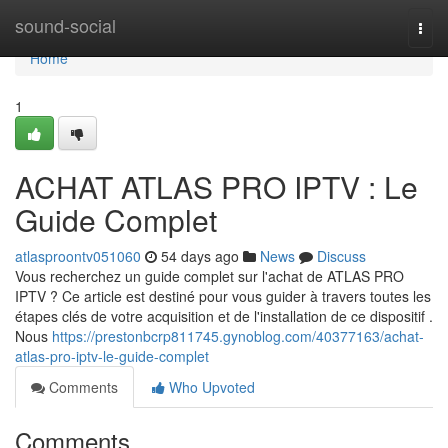
Home
sound-social
Togg
navi
Home
1
ACHAT ATLAS PRO IPTV : Le
Guide Complet
atlasproontv051060
54 days ago
News
Discuss
Vous recherchez un guide complet sur l'achat de ATLAS PRO
IPTV ? Ce article est destiné pour vous guider à travers toutes les
étapes clés de votre acquisition et de l'installation de ce dispositif .
Nous
https://prestonbcrp811745.gynoblog.com/40377163/achat-
atlas-pro-iptv-le-guide-complet
Comments
Who Upvoted
Comments