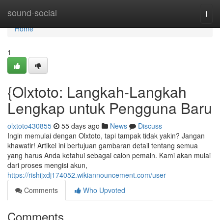
Home
sound-social
Togg
navi
Home
1
{Olxtoto: Langkah-Langkah
Lengkap untuk Pengguna Baru
olxtoto430855
55 days ago
News
Discuss
Ingin memulai dengan Olxtoto, tapi tampak tidak yakin? Jangan
khawatir! Artikel ini bertujuan gambaran detail tentang semua
yang harus Anda ketahui sebagai calon pemain. Kami akan mulai
dari proses mengisi akun,
https://rishijxdj174052.wikiannouncement.com/user
Comments
Who Upvoted
Comments