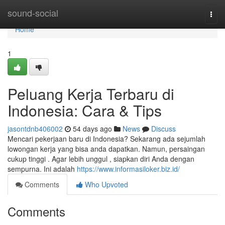
Home
sound-social
Togg
navi
Home
1
Peluang Kerja Terbaru di
Indonesia: Cara & Tips
jasontdnb406002
54 days ago
News
Discuss
Mencari pekerjaan baru di Indonesia? Sekarang ada sejumlah
lowongan kerja yang bisa anda dapatkan. Namun, persaingan
cukup tinggi . Agar lebih unggul , siapkan diri Anda dengan
sempurna. Ini adalah
https://www.informasiloker.biz.id/
Comments
Who Upvoted
Comments