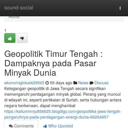
Home
sound-social
Togg
navi
Home
1
Geopolitik Timur Tengah :
Dampaknya pada Pasar
Minyak Dunia
ekonomiglobal429565
55 days ago
News
Discuss
Ketegangan geopolitik di Jawa Tengah secara signifikan
memengaruhi perdagangan minyak global. Perang yang muncul
di wilayah ini, seperti pertikaian di Suriah, serta hubungan antara
negara berkenaan, dapat menghambat
https://kallummnju856625.blogdigy.com/geopolitika-jawa-tengah-
pengaruhnya-pada-perdagangan-energi-dunia-66264957
Comments
Who Upvoted