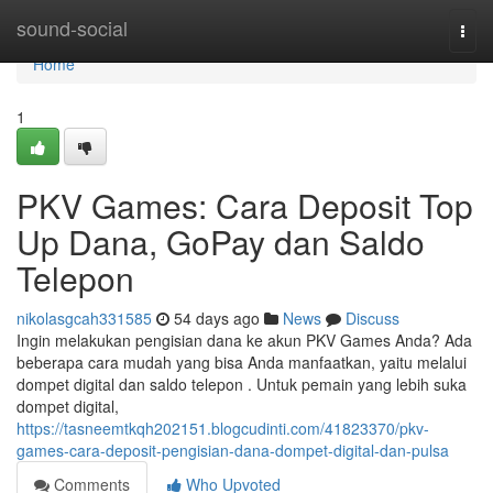
Home
sound-social
Togg
navi
Home
1
PKV Games: Cara Deposit Top
Up Dana, GoPay dan Saldo
Telepon
nikolasgcah331585
54 days ago
News
Discuss
Ingin melakukan pengisian dana ke akun PKV Games Anda? Ada
beberapa cara mudah yang bisa Anda manfaatkan, yaitu melalui
dompet digital dan saldo telepon . Untuk pemain yang lebih suka
dompet digital,
https://tasneemtkqh202151.blogcudinti.com/41823370/pkv-
games-cara-deposit-pengisian-dana-dompet-digital-dan-pulsa
Comments
Who Upvoted