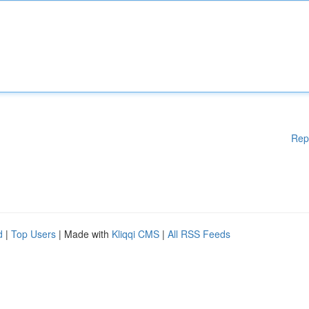
Rep
d
|
Top Users
| Made with
Kliqqi CMS
|
All RSS Feeds