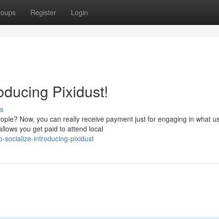
roups
Register
Login
roducing Pixidust!
s
ple? Now, you can really receive payment just for engaging in what u
allows you get paid to attend local
socialize-introducing-pixidust