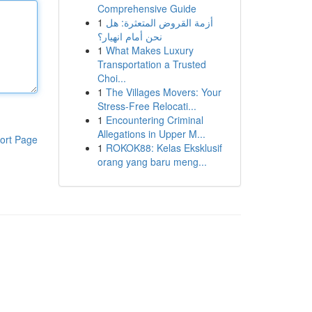
Comprehensive Guide
1
أزمة القروض المتعثرة: هل
نحن أمام انهيار؟
1
What Makes Luxury
Transportation a Trusted
Choi...
1
The Villages Movers: Your
Stress-Free Relocati...
1
Encountering Criminal
Allegations in Upper M...
ort Page
1
ROKOK88: Kelas Eksklusif
orang yang baru meng...