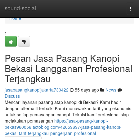
Home
sound-social
Togg
navi
Home
1
Pesan Jasa Pasang Kanopi
Bekasi Langganan Profesional
Terjangkau
jasapasangkanopijakarta730422
55 days ago
News
Discuss
Mencari layanan pasang atap kanopi di Bekasi? Kami hadir
dengan alternatif terbaik! Kami menawarkan tarif yang ekonomis
untuk setiap pemasangan canopi. Teknisi kami profesional siap
melakukan pemasangan
https://jasa-pasang-kanopi-
bekas960056.actoblog.com/42659697/jasa-pasang-kanopi-
bekasi-tarif-terjangkau-pengerjaan-profesional