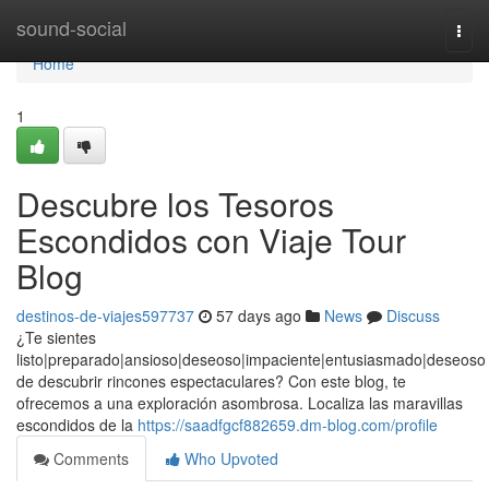
Home
sound-social
Togg
navi
Home
1
Descubre los Tesoros
Escondidos con Viaje Tour
Blog
destinos-de-viajes597737
57 days ago
News
Discuss
¿Te sientes
listo|preparado|ansioso|deseoso|impaciente|entusiasmado|deseoso
de descubrir rincones espectaculares? Con este blog, te
ofrecemos a una exploración asombrosa. Localiza las maravillas
escondidos de la
https://saadfgcf882659.dm-blog.com/profile
Comments
Who Upvoted