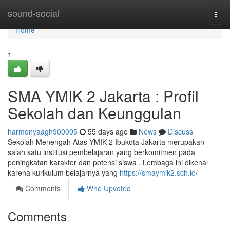
Home
sound-social
Togg
navi
Home
1
SMA YMIK 2 Jakarta : Profil
Sekolah dan Keunggulan
harmonyaagh900095
55 days ago
News
Discuss
Sekolah Menengah Atas YMIK 2 Ibukota Jakarta merupakan
salah satu institusi pembelajaran yang berkomitmen pada
peningkatan karakter dan potensi siswa . Lembaga ini dikenal
karena kurikulum belajarnya yang
https://smaymik2.sch.id/
Comments
Who Upvoted
Comments