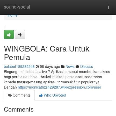
Home
sound-social
Togg
navi
Home
1
WINGBOLA: Cara Untuk
Pemula
bolabet189285248
58 days ago
News
Discuss
Bingung mencoba Jalalive ? Aplikasi tersebut memberikan akses
bagi permainan bola . Artikel ini akan penjelasan sederhana
kepada masing-masing aplikasi, termasuk fitur populernya.
Dengan
https://monicathzs429287.wikiexpression.com/user
Comments
Who Upvoted
Comments