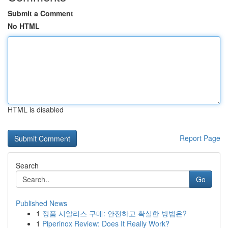
Submit a Comment
No HTML
HTML is disabled
Report Page
Search
Go
Published News
1
정품 시알리스 구매: 안전하고 확실한 방법은?
1
Piperinox Review: Does It Really Work?