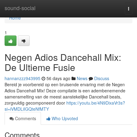
Home
sound-social
Togg
navi
Home
1
Negen Adios Dancehall Mix:
De Ultieme Fusie
hannanzzz943995
56 days ago
News
Discuss
Bereid je voorbereid op een bruisende ervaring met de Negen
Adios Dancehall Mix! Deze compilatie is een adembenemende
samensmelting van de meest aanstekelijke Dancehall beats,
zorgvuldig gecomponeerd door
https://youtu.be/4N9DixaVr3s?
si=iVMDLiIGQteNfMTY
Comments
Who Upvoted
Comments