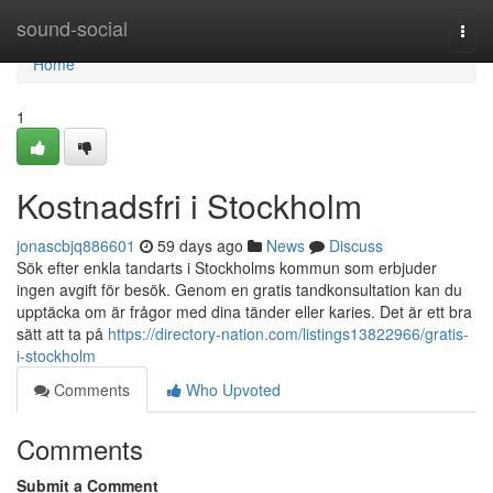
Home
sound-social
Togg
navi
Home
1
Kostnadsfri i Stockholm
jonascbjq886601
59 days ago
News
Discuss
Sök efter enkla tandarts i Stockholms kommun som erbjuder
ingen avgift för besök. Genom en gratis tandkonsultation kan du
upptäcka om är frågor med dina tänder eller karies. Det är ett bra
sätt att ta på
https://directory-nation.com/listings13822966/gratis-
i-stockholm
Comments
Who Upvoted
Comments
Submit a Comment