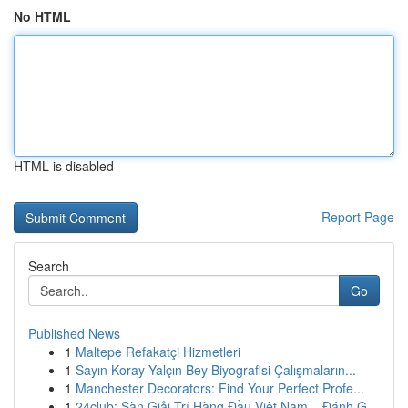
No HTML
HTML is disabled
Report Page
Search
Go
Published News
1
Maltepe Refakatçi Hizmetleri
1
Sayın Koray Yalçın Bey Biyografisi Çalışmaların...
1
Manchester Decorators: Find Your Perfect Profe...
1
24club: Sàn Giải Trí Hàng Đầu Việt Nam – Đánh G...