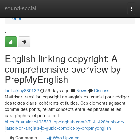
Home
sound-social
Togg
navi
Home
1
English linking copyright: A
comprehensive overview by
PrepMyEnglish
louisejsny880132
59 days ago
News
Discuss
Maîtriser transition copyright en anglais est crucial pour rédiger
des textes clairs, cohérents et fluides. Ces elements agissent
comme des ponts, reliant concepts entre les phrases et les
paragraphes, et permettant
https://nanaichb493533.topbloghub.com/47141428/mots-de-
liaison-en-anglais-le-guide-complet-by-prepmyenglish
Comments
Who Upvoted