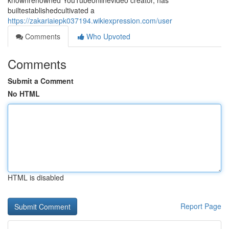
knownrenowned YouTubeonlinevideo creator, has
builtestablishedcultivated a
https://zakariaiepk037194.wikiexpression.com/user
Comments
Who Upvoted
Comments
Submit a Comment
No HTML
HTML is disabled
Report Page