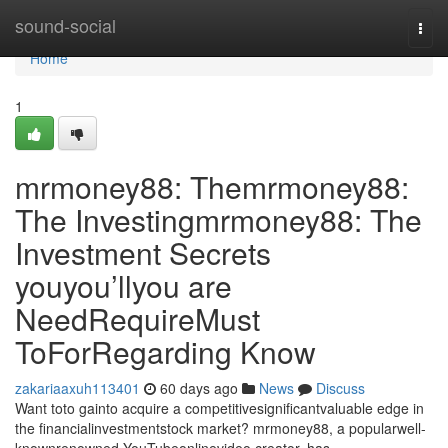
Home
sound-social
Togg
navi
Home
1
mrmoney88: Themrmoney88:
The Investingmrmoney88: The
Investment Secrets
youyou’llyou are
NeedRequireMust
ToForRegarding Know
zakariaaxuh113401
60 days ago
News
Discuss
Want toto gainto acquire a competitivesignificantvaluable edge in
the financialinvestmentstock market? mrmoney88, a popularwell-