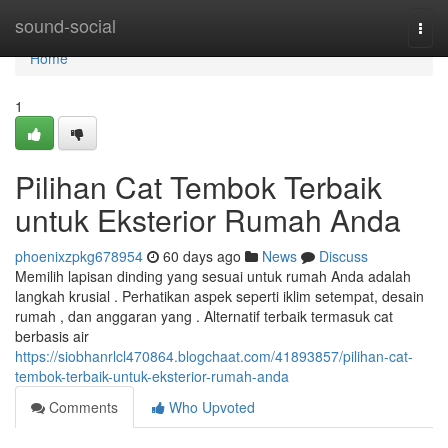
Home
sound-social
Togg
navi
Home
1
Pilihan Cat Tembok Terbaik
untuk Eksterior Rumah Anda
phoenixzpkg678954
60 days ago
News
Discuss
Memilih lapisan dinding yang sesuai untuk rumah Anda adalah
langkah krusial . Perhatikan aspek seperti iklim setempat, desain
rumah , dan anggaran yang . Alternatif terbaik termasuk cat
berbasis air
https://siobhanrlcl470864.blogchaat.com/41893857/pilihan-cat-
tembok-terbaik-untuk-eksterior-rumah-anda
Comments
Who Upvoted