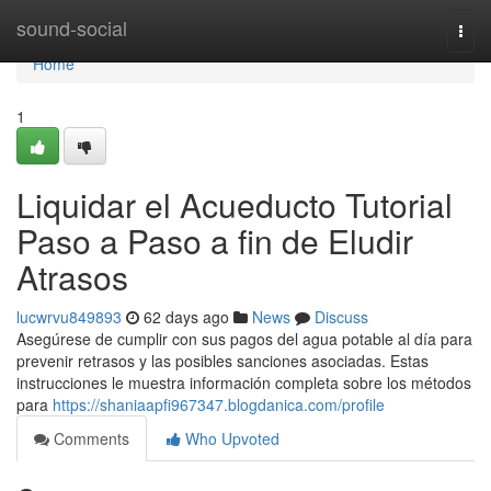
Home
sound-social
Togg
navi
Home
1
Liquidar el Acueducto Tutorial
Paso a Paso a fin de Eludir
Atrasos
lucwrvu849893
62 days ago
News
Discuss
Asegúrese de cumplir con sus pagos del agua potable al día para
prevenir retrasos y las posibles sanciones asociadas. Estas
instrucciones le muestra información completa sobre los métodos
para
https://shaniaapfi967347.blogdanica.com/profile
Comments
Who Upvoted