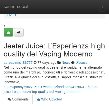
Home
sound-social
Togg
navi
Home
1
Jeeter Juice: L’Esperienza high
quality del Vaping Moderno
adreapzms186777
77 days ago
News
Discuss
Nel mondo del vaping quality, Jeeter si è rapidamente affermato
come uno dei marchi più riconosciuti e richiesti dagli appassionati.
Grazie alla qualità dei suoi estratti, ai sapori intensi e al structure
innovativo,
https://pennykyev795991.webbuzzfeed.com/41756311/jeeter-
juice-l-esperienza-top-quality-del-vaping-moderno
Comments
Who Upvoted