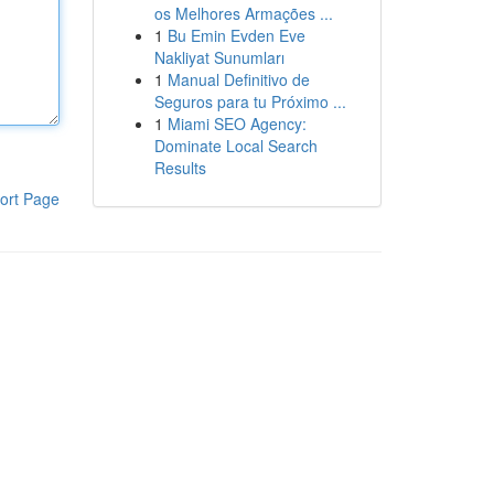
os Melhores Armações ...
1
Bu Emin Evden Eve
Nakliyat Sunumları
1
Manual Definitivo de
Seguros para tu Próximo ...
1
Miami SEO Agency:
Dominate Local Search
Results
ort Page