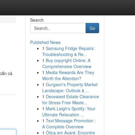
Search
Go
Published News
1
Samsung Fridge Repairs:
Troubleshooting & Re...
1
Buy copyright Online: A
Comprehensive Overview
1
Media Rewards Are They
 bắn cá
Worth the Attention?
1
Gurgaon's Property Market
Landscape: Outlook & ...
1
Deceased Estate Clearance
for Stress Free Waste...
1
Mark Leigh's Spotify: Your
Ultimate Relaxation ...
1
Text Message Promotion :
A Complete Overview
1
Ótica em Avaré: Encontre