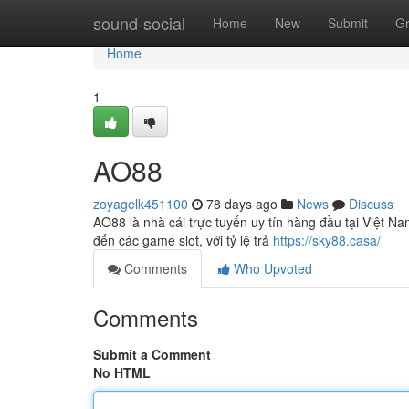
Home
sound-social
Home
New
Submit
G
Home
1
AO88
zoyagelk451100
78 days ago
News
Discuss
AO88 là nhà cái trực tuyến uy tín hàng đầu tại Việt N
đến các game slot, với tỷ lệ trả
https://sky88.casa/
Comments
Who Upvoted
Comments
Submit a Comment
No HTML