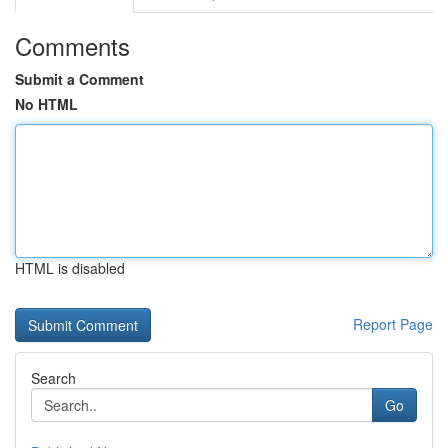
Comments
Submit a Comment
No HTML
HTML is disabled
Report Page
Search
Go