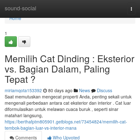
Home
sound-social
Togg
navi
Home
1
Memilih Cat Dinding : Eksterior
vs. Bagian Dalam, Paling
Tepat ?
miriamqota153392
80 days ago
News
Discuss
Saat memutuskan mengecat properti Anda, penting sekali untuk
mengenali perbedaan antara cat eksterior dan interior . Cat luar
diformulasikan untuk melawan cuaca buruk , seperti sinar
matahari langsung,
https://berthafptm805901.getblogs.net/73454824/memilih-cat-
tembok-bagian-luar-vs-interior-mana
Comments
Who Upvoted