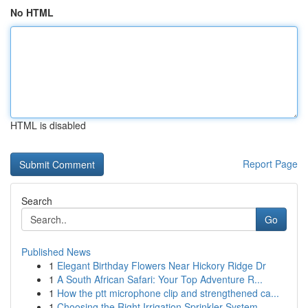
No HTML
HTML is disabled
Report Page
Search
Go
Published News
1
Elegant Birthday Flowers Near Hickory Ridge Dr
1
A South African Safari: Your Top Adventure R...
1
How the ptt microphone clip and strengthened ca...
1
Choosing the Right Irrigation Sprinkler System