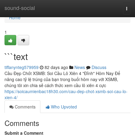
Home
sound-social
Togg
navi
Home
1
```text
tiffanynteg579959
82 days ago
News
Discuss
Cầu Đẹp Chốt XSMB: Soi Cầu Lô Xiên 4 "Đỉnh" Hôm Nay Để
nâng cao tỷ lệ trúng của bạn trong buổi hôm nay với XSMB,
chúng tôi xin chia sẻ cách thức xem cầu lô xiên 4 cực
https://soicaumienbac18h30.com/cau-dep-chot-xsmb-soi-cau-lo-
xien-4/
Comments
Who Upvoted
Comments
Submit a Comment