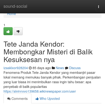
Home
sound-social
Togg
navi
Home
1
Tete Janda Kendor:
Membongkar Misteri di Balik
Kesuksesan nya
izaaklxor928204
85 days ago
News
Discuss
Fenomena Produk Tete Janda Kendor yang membanjiri pasar
lokal memang memukau banyak pihak. Perkembangan penjualan
yang luar biasa ini menimbulkan rasa ingin tahu besar: apa
penyebab di balik popularitas
https://alvinnxvo139658.wikinewspaper.com/user
Comments
Who Upvoted