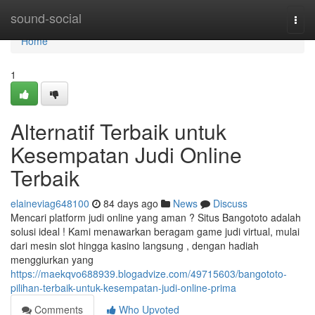
Home
sound-social
Togg
navi
Home
1
Alternatif Terbaik untuk
Kesempatan Judi Online
Terbaik
elaineviag648100
84 days ago
News
Discuss
Mencari platform judi online yang aman ? Situs Bangototo adalah
solusi ideal ! Kami menawarkan beragam game judi virtual, mulai
dari mesin slot hingga kasino langsung , dengan hadiah
menggiurkan yang
https://maekqvo688939.blogadvize.com/49715603/bangototo-
pilihan-terbaik-untuk-kesempatan-judi-online-prima
Comments
Who Upvoted