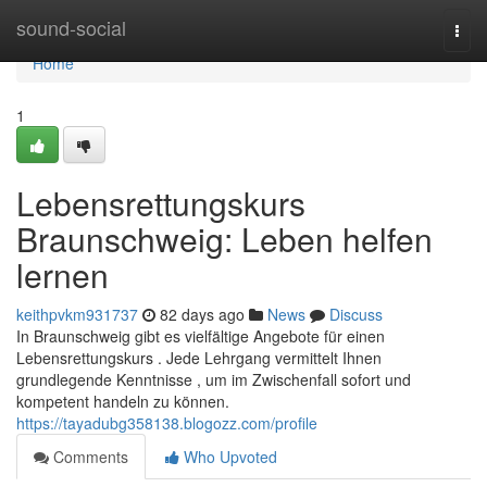
Home
sound-social
Togg
navi
Home
1
Lebensrettungskurs
Braunschweig: Leben helfen
lernen
keithpvkm931737
82 days ago
News
Discuss
In Braunschweig gibt es vielfältige Angebote für einen
Lebensrettungskurs . Jede Lehrgang vermittelt Ihnen
grundlegende Kenntnisse , um im Zwischenfall sofort und
kompetent handeln zu können.
https://tayadubg358138.blogozz.com/profile
Comments
Who Upvoted