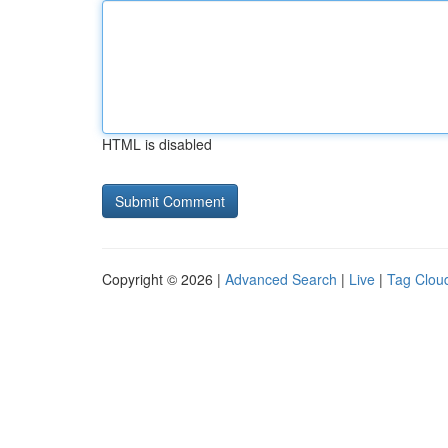
HTML is disabled
Copyright © 2026 |
Advanced Search
|
Live
|
Tag Clou