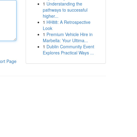
1
Understanding the
pathways to successful
higher...
1
HH88: A Retrospective
Look
1
Premium Vehicle Hire in
Marbella: Your Ultima...
1
Dublin Community Event
Explores Practical Ways ...
ort Page