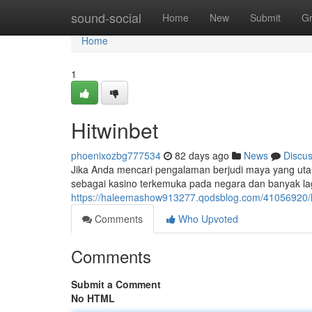
Home
sound-social
Home
New
Submit
G
Home
1
Hitwinbet
phoenixozbg777534
82 days ago
News
Discu
Jika Anda mencari pengalaman berjudi maya yang utama,
sebagai kasino terkemuka pada negara dan banyak lag
https://haleemashow913277.qodsblog.com/41056920/h
Comments
Who Upvoted
Comments
Submit a Comment
No HTML