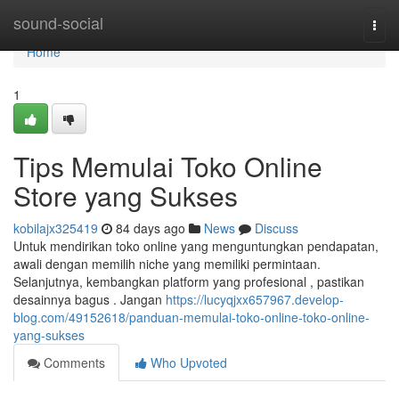
Home
sound-social
Togg
navi
Home
1
Tips Memulai Toko Online
Store yang Sukses
kobilajx325419
84 days ago
News
Discuss
Untuk mendirikan toko online yang menguntungkan pendapatan,
awali dengan memilih niche yang memiliki permintaan.
Selanjutnya, kembangkan platform yang profesional , pastikan
desainnya bagus . Jangan
https://lucyqjxx657967.develop-
blog.com/49152618/panduan-memulai-toko-online-toko-online-
yang-sukses
Comments
Who Upvoted