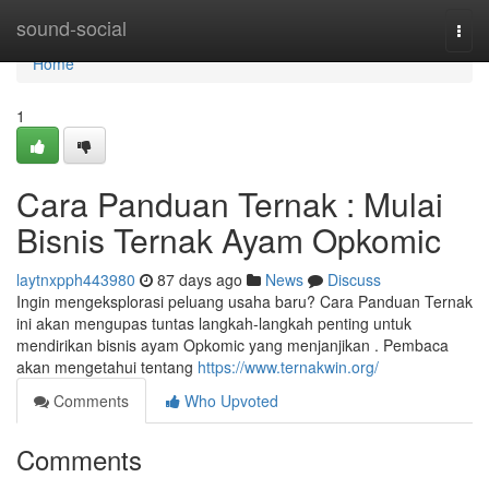
Home
sound-social
Togg
navi
Home
1
Cara Panduan Ternak : Mulai
Bisnis Ternak Ayam Opkomic
laytnxpph443980
87 days ago
News
Discuss
Ingin mengeksplorasi peluang usaha baru? Cara Panduan Ternak
ini akan mengupas tuntas langkah-langkah penting untuk
mendirikan bisnis ayam Opkomic yang menjanjikan . Pembaca
akan mengetahui tentang
https://www.ternakwin.org/
Comments
Who Upvoted
Comments