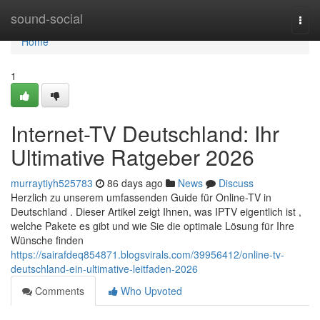
Home
sound-social
Togg
navi
Home
1
Internet-TV Deutschland: Ihr
Ultimative Ratgeber 2026
murraytiyh525783
86 days ago
News
Discuss
Herzlich zu unserem umfassenden Guide für Online-TV in
Deutschland . Dieser Artikel zeigt Ihnen, was IPTV eigentlich ist ,
welche Pakete es gibt und wie Sie die optimale Lösung für Ihre
Wünsche finden
https://sairafdeq854871.blogsvirals.com/39956412/online-tv-
deutschland-ein-ultimative-leitfaden-2026
Comments
Who Upvoted