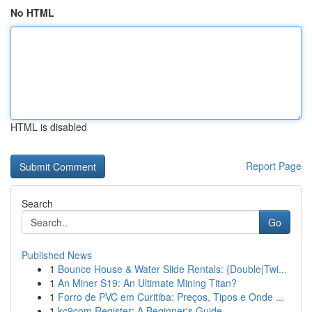
No HTML
HTML is disabled
Report Page
Search
Go
Published News
1
Bounce House & Water Slide Rentals: {Double|Twi...
1
An Miner S19: An Ultimate Mining Titan?
1
Forro de PVC em Curitiba: Preços, Tipos e Onde ...
1
kc9com Register: A Beginner's Guide