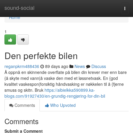
Home
sound-social
Togg
navi
Home
1
Den perfekte bilen
reganpkrm488436
89 days ago
News
Discuss
Å oppnå en skinnende overflate på bilen din krever mer enn bare
{å skyte med vann|å vaske den med et løssnetvask. En {god
kvalitet vaskespon|forsiktig håndvasking er nøkkelen til å {fjerne
smuss og skitn. Bruk
https://albielkka590899.ka-
blogs.com/91927430/en-grundig-rengjøring-for-din-bil
Comments
Who Upvoted
Comments
Submit a Comment