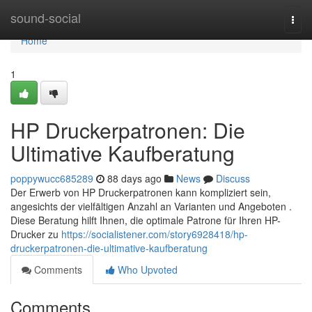
Home
sound-social
Togg
navi
Home
1
HP Druckerpatronen: Die
Ultimative Kaufberatung
poppywucc685289
88 days ago
News
Discuss
Der Erwerb von HP Druckerpatronen kann kompliziert sein,
angesichts der vielfältigen Anzahl an Varianten und Angeboten .
Diese Beratung hilft Ihnen, die optimale Patrone für Ihren HP-
Drucker zu
https://socialistener.com/story6928418/hp-
druckerpatronen-die-ultimative-kaufberatung
Comments
Who Upvoted
Comments